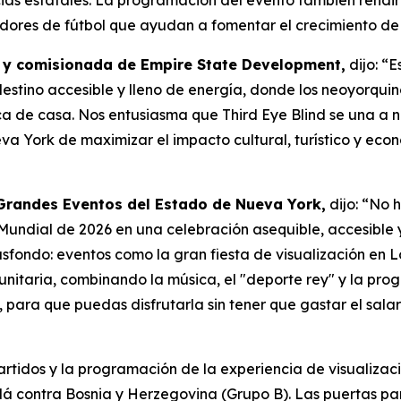
cias estatales. La programación del evento también rend
nadores de fútbol que ayudan a fomentar el crecimiento de 
va y comisionada de Empire State Development,
dijo: “E
estino accesible y lleno de energía, donde los neoyorqui
 de casa. Nos entusiasma que Third Eye Blind se una a nu
va York de maximizar el impacto cultural, turístico y ec
 Grandes Eventos del Estado de Nueva York,
dijo: “No 
undial de 2026 en una celebración asequible, accesible y
asfondo: eventos como la gran fiesta de visualización en 
itaria, combinando la música, el "deporte rey" y la prog
, para que puedas disfrutarla sin tener que gastar el salar
rtidos y la programación de la experiencia de visualizació
dá contra Bosnia y Herzegovina (Grupo B). Las puertas par