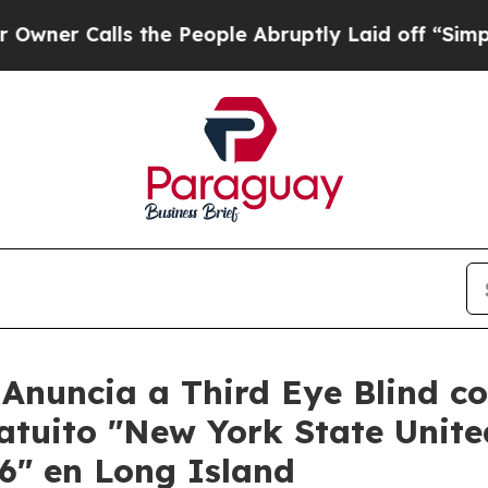
lls the People Abruptly Laid off “Simply a Mat
Anuncia a Third Eye Blind c
ratuito "New York State Unit
6" en Long Island