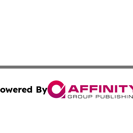
owered By
ubmit Press Release
Terms & Conditions
Copyright/DMCA
Inc. dba Affinity Group Publishing & Paraguay Business Bri