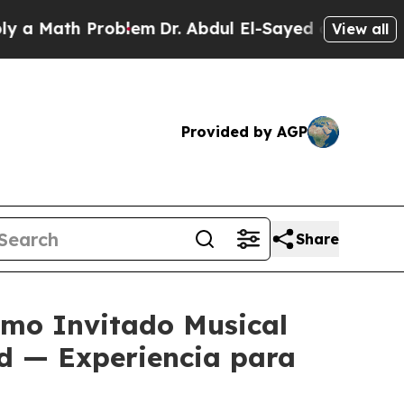
h Problem
Dr. Abdul El-Sayed on Historic Michigan
View all
Provided by AGP
Share
omo Invitado Musical
ed — Experiencia para