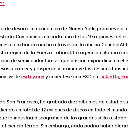
Y*
.
ia de desarrollo económico de Nueva York; promueve el c
tado. Con oficinas en cada una de las 10 regiones del es
ceso a la banda ancha a través de la oficina ConnectALL 
stratégico de la Fuerza Laboral. La agencia colabora co
cación de semiconductores— que buscan expandirse en el 
as a crecer y prosperar; y promueve los destinos turístic
ón, visite
esd.ny.gov
y conéctese con ESD en
LinkedIn
,
Fa
a de San Francisco, ha grabado diez álbumes de estudio s
diendo un total de 12 millones de discos en todo el mundo
ue la industria discográfica de los grandes sellos estaba 
eficiencia férrea. Sin embargo, nada podría haber aleg