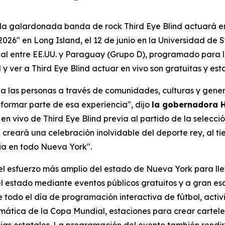
a galardonada banda de rock Third Eye Blind actuará en 
26" en Long Island, el 12 de junio en la Universidad de St
ial entre EE.UU. y Paraguay (Grupo D), programado para las
y ver a Third Eye Blind actuar en vivo son gratuitas y est
a las personas a través de comunidades, culturas y gene
formar parte de esa experiencia", dijo
la gobernadora 
 vivo de Third Eye Blind previa al partido de la selecció
 creará una celebración inolvidable del deporte rey, al ti
ria en todo Nueva York".
el esfuerzo más amplio del estado de Nueva York para lle
 estado mediante eventos públicos gratuitos y a gran esc
te todo el día de programación interactiva de fútbol, acti
mática de la Copa Mundial, estaciones para crear carteles